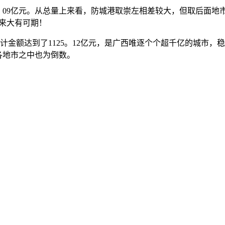
。09亿元。从总量上来看，防城港取崇左相差较大，但取后面
将来大有可期！
额达到了1125。12亿元，是广西唯逐个个超千亿的城市，
各地市之中也为倒数。