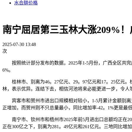
水合肼价格
南宁屈居第三玉林大涨209%！广
2025-07-30 13:48
次
按照统计部分发布的数据，2025年1-5月份，广西全区共完成
6%。
桂林市、别离为46。27亿元、29。97亿元和17。25亿元
林，表示优异。连结下去，相信河池将来必能更进一步，令人
宾客市和贺州市进出口规模相对较小，1-5月累计金额别离只
正增加，而贺州则不只总量最小，同比增加率-42。1%更是
南宁市、钦州市和梧州市2025年前5月进出口总额均正在20
正在300亿之下，别离为281。49亿元和261亿元。三地