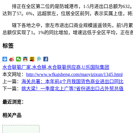
排正在全区第二位的是防城港市，1-5月进出口总额为632
达到了57。6%，远超崇左，位居全区前列，表示实属上佳，
辖下各地之中，崇左市进出口商业规模遥遥领先，前5月累计金
总额仅实现了1。1%的同比增加，增速远低于全区平均，正在
标签
水合联氨厂家
,
水合肼
,
水合联氨供应商
,
U乐国际集团
本文网址：
http://www.wfkaisheng.com/maoyizixun/1345.html
上一篇：
海关总署：本年前4个月我国货色商业进出口同比
下一篇：
挑大梁！一季度北上广等7省份进出口占外贸总值
最近浏览：
相关产品