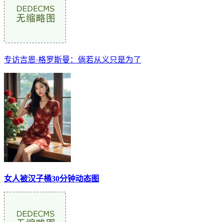
专访吉恩·格罗斯曼：倘若从义只是为了
女人被汉子桶30分钟动态图