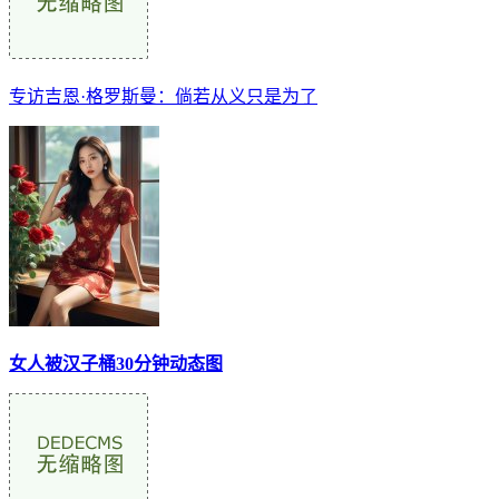
专访吉恩·格罗斯曼：倘若从义只是为了
女人被汉子桶30分钟动态图