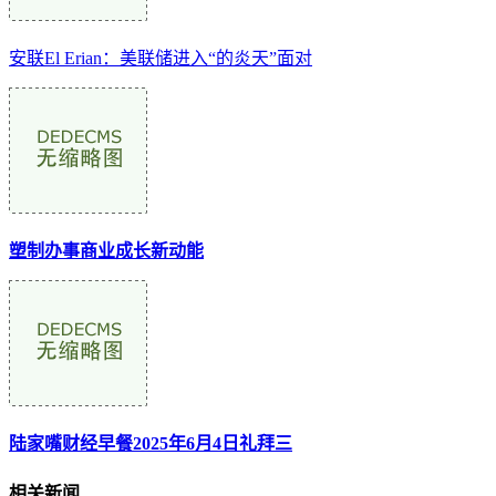
安联El Erian：美联储进入“的炎天”面对
塑制办事商业成长新动能
陆家嘴财经早餐2025年6月4日礼拜三
相关新闻