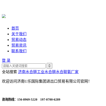
首页
关于我们
贸易动态
贸易资讯
联系我们
登 录
全站搜索
济南水合肼
工业水合肼
水合联氨厂家
欢迎访问济南U乐国际集团进出口贸易有限公司官网！
咨询热线：
156-8969-5220 197-0700-6289