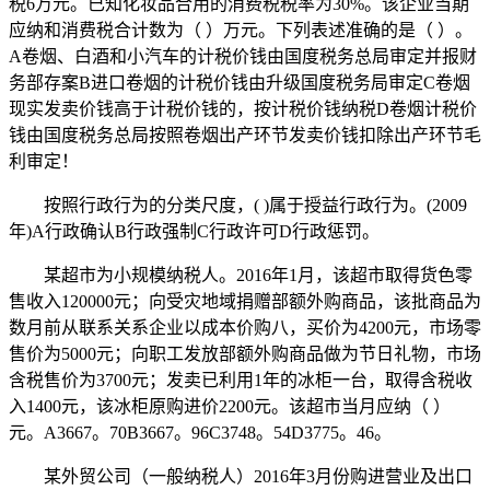
税6万元。已知化妆品合用的消费税税率为30%。该企业当期
应纳和消费税合计数为（ ）万元。下列表述准确的是（ ）。
A卷烟、白酒和小汽车的计税价钱由国度税务总局审定并报财
务部存案B进口卷烟的计税价钱由升级国度税务局审定C卷烟
现实发卖价钱高于计税价钱的，按计税价钱纳税D卷烟计税价
钱由国度税务总局按照卷烟出产环节发卖价钱扣除出产环节毛
利审定！
按照行政行为的分类尺度，( )属于授益行政行为。(2009
年)A行政确认B行政强制C行政许可D行政惩罚。
某超市为小规模纳税人。2016年1月，该超市取得货色零
售收入120000元；向受灾地域捐赠部额外购商品，该批商品为
数月前从联系关系企业以成本价购八，买价为4200元，市场零
售价为5000元；向职工发放部额外购商品做为节日礼物，市场
含税售价为3700元；发卖已利用1年的冰柜一台，取得含税收
入1400元，该冰柜原购进价2200元。该超市当月应纳（ ）
元。A3667。70B3667。96C3748。54D3775。46。
某外贸公司（一般纳税人）2016年3月份购进营业及出口