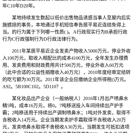
年C10年D20年。
某地持续发生数起以低价出售物品诱惑当事人至屋内后实
施掳掠的事务，本地通过手机短信奉告居平易近连结免得上
当。的行为属于下列哪一性质( )。A行政现实行为B承担行政
行为C行政强制行为D行政法律行为。
2011年某居平易近企业发卖产物收入5000万元，停业外收
入100万元，取收入相配比的成本4100万元，全年发生办理费
用、发卖费用和财政费用共计500万元，停业外收入60万元
（此中合适的公益性捐赠收入40万元），2010年度经审定结转
的吃亏额为30万元。2011年该企业应缴纳企业所得税()万元。
A92。5B100C102。5D110？。
某化妆品出产企业（一般纳税人）2016年1月出产喷鼻水
精5吨，成本16万元，将0。7吨移送投入车间持续出产护手
霸；2吨移送用于持续出产调制喷鼻水；1吨对外发卖，取得不
含税收入14万元。企业当期发卖护手霜取得不含税收入20万
元，发卖喷鼻水取得不舍税收A30万元，当期发生可抵扣进项