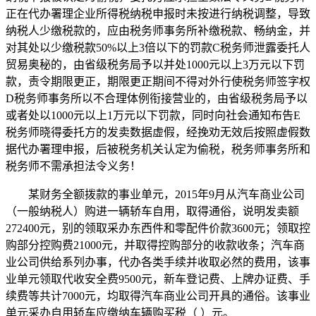
正在代办署理企业所得税纳税申报时未按进行纳税调整，导致
纳税人少缴税款的，应由税务师事务所补缴税款、畅纳金，并
对其处以少缴税款50%以上3倍以下的罚款C税务师泄露委托人
贸易奥秘的，由省级税务局予以并处1000元以上3万元以下罚
款，责令期限更正，期限更正期间不得对外行使税务师签字权
D税务师事务所以不合理体例衔接营业的，由省级税务局予以
或者处以1000元以上1万元以下罚款，同时向社会通知布告E
税务师晓得委托方的发卖数据虚假，经挽劝无效后按照虚假数
据代办署理申报，后被税务机关认定为偷税，税务师事务所和
税务师不需承担法令义务！
某财务全额拨款的事业单元，2015年9月从汽车商业公司
（一般纳税人）购进一辆轿车自用，取得通俗，说明发卖额
272400元，别的领取采办东西件和零配件价款3600元；领取控
购部分控购费21000元，并取得控购部分的收款收条；汽车商
业公司供给系列办事，代办各类手续并收取必然的费用，该事
业单元领取代收安全费9500元，新车登记费、上牌办证费、手
续费等共计7000元，均取得汽车商业公司开具的通俗。该事业
单元采办自用轿车应缴纳车辆购买税（ ）元。