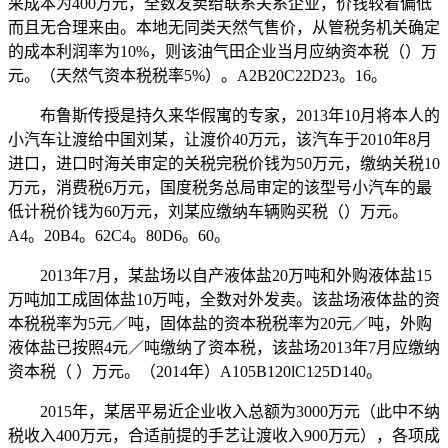
采成本为400万元，全数发卖给联系关系企业，价钱较着偏低
而且无合理来由。本地无同类天然气售价，从管税务机关确定
的成本利润率为10%，则该油气田企业当月应纳资本税（）万
元。（天然气资本税税率5%）。A2B20C22D23。16。
布鲁斯传授是持久来华假寓的专家，2013年10月将本人的
小汽车让渡给中国刘某，让渡价40万元，该汽车于2010年8月
进口，进口时海关审定的关税完税价钱为50万元，缴纳关税10
万元，消费税6万元，国度税务总局审定的该型号小汽车的最
低计税价钱为60万元，刘某应缴纳车辆购买税（）万元。
A4。20B4。62C4。80D6。60。
2013年7月，某盐场以自产液体盐20万吨和外购液体盐15
万吨加工成固体盐10万吨，全数对外发卖。该盐场液体盐的资
本税税率为5元／吨，固体盐的资本税税率为20元／吨，外购
液体盐已按照4元／吨缴纳了资本税，该盐场2013年7月应缴纳
资本税（ ）万元。（2014年）A105B120lC125D140。
2015年，某居平易近企业收入总额为3000万元（此中不纳
税收入400万元，合适前提的手艺让渡收入900万元），各项成