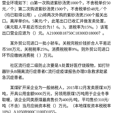
营业环境如下：(l)第一次购进紫砂汤煲1000个，不舍税单价50
元／个；第二次购进紫砂汤煲1500个，不舍税单价48元／个
（均已取得公用）。(2)将两次外购的紫砂汤煲2500个报关出
口。离岸单价8。5美元/个，此笔出口已收汇并做发卖处置，
（美元取人平易近币比价为1！6。3，退税率为15%。）该笔
出口营业应退为（）元。A21000B18750C18300D18000？。
某外贸公司进口一批小轿车。关税完税价钱折合人平易近
币500万元，关税税率25%。消费税税率9%。则外贸公司进口
环节应缴纳消费税（ ）万元。
社区流行症二级防止次要是A处置好医疗烧毁物，如打针
器针头B隔离流行症患者C流行症疫谍报告办理D急救求助紧
急沉症患者。
某煤矿开采企业为一般纳税人，2015年12月发卖原煤30万
吨，开具公用金额9000万元，另领用原煤5万吨用于企业冬季
取暖，该企业同类原煤最高售价为400元/吨，平均售价310元/
吨（不含）当月应纳资本税（）万元。（本地煤炭资本税税率
10%）A1050B900C1100D1055。