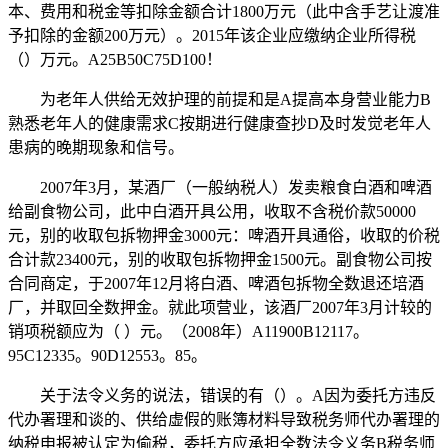
本、费用和税金等扣除金额合计1800万元（此中含手艺让渡准
予扣除的金额200万元）。2015年该企业应缴纳企业所得税
（）万元。A25B50C75D100！
为老年人供给无效护理的前提和是A提高本身营业能力B
熟悉老年人的健康需求C按期进行健康查抄D及时发觉老年人
患病的晚期现象和信号。
2007年3月，某酒厂（一般纳税人）发卖粮食白酒和啤酒
给副食物公司，此中白酒开具公用，收取不含税价款50000
元，别的收取包拆物押金3000元：啤酒开具通俗，收取的价税
合计款23400元，别的收取包拆物押金1500元。副食物公司按
合同商定，于2007年12月将白酒、啤酒包拆物全数退还培酒
厂，并取回全数押金。就此项营业，该酒厂2007年3月计较的
销项税额应为（ ）元。（2008年）A11900B12117。
95C12335。90D12553。85。
关于法令义务的说法，错误的有（）。A因为委托方违反
代办署理和谈的、供给虚假的账簿材料导致税务师代办署理的
纳税申报被认定为偷税，委托方应承担全数法令义务B税务师