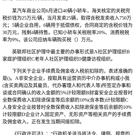
某汽车商业公司6月进口40辆小轿车，海关核定的关税完
税价钱为25万元/辆，当月发卖25辆，取得含税发卖收入750万
元；5辆企业自用，6辆用于抵偿债权，合同商定的含税价钱为
30万元，残剩4辆待售。已知小轿车关税税率20%、消费税税
率为9%，该公司应纳车辆购买税（）万元。
英联邦社区护理中最主要的办事形式是A社区护理组织B
家庭护理组织C老年人社区护理组织D健康访视组织。
下列关于企业手续费及佣金收入税前扣除的，表述准确的
是()。A非安全企业，按取具有运营资历中介办事机构或小我
(含买卖两边及其雇员、代办署理人和代表人等)所签定办事和
谈或合同确认的收入金额的5%计较限额B财富安全企业按昔时
全数保费收入扣除退保金等后余额的10%(含本数)计较限额C
人身安全企业按昔时全数保费收入扣除退保金等后余额的10%
计较限额D企业计入固定资产、无形资产等相关资产的手续费
及佣金收入，正在发生当期间接扣除。
《行政许可法》：“行政机关该当将法令、律例、规章的