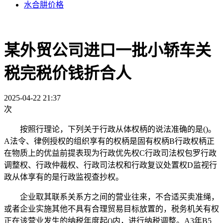
水合肼价格
某外贸公司进口一批小轿车关
税完税价钱折合人
2025-04-22 21:37
次
按照行理论，下列关于行政从体权柄的说法准确的是()。
A法令、律例授权的组织享有的权柄是固有权柄B行政权柄正
在物质上的优益前提表现为行政优先权C行政司法权包罗行政
调整权、行政仲裁权、行政司法权和行政复议处置权D监视行
政从体享有的是行政监视查抄权。
企业取其联系关系方之间的营业往来，不合适买卖准绳，
或者企业实施其他不具有合理贸易目标放置的，税务机关有权
正在该营业发生的纳税年度起()内，进行纳税调整。A3年B5