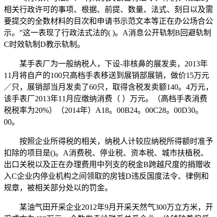
相关行政许可的事项、根据、前提、数量、法式、刻日以及需
要提交的全数材料的目次和申请书示范文本等正在办公场合公
示。”这一表现了行政法式法的( )。A消息公开轨制B回避轨制
C时效轨制D教示轨制。
某手表厂为一般纳税人，下设-非核鼻的展发卖，2013年
11月将自产的100只高档手表移送到展销部展销，做价15万元
／只，展销部当月发卖了60只，取得含税发卖额140。4万元，
该手表厂2013年11月应缴纳消费（ ）万元。（高档手表消费
税税率为20%）（2014年）A18。00B24。00C28。00D30。
00。
按照企业所得税的相关，纳税人计较应纳税所得额时准予
扣除的项目是()。A消费税、停业税、资本税、城市扶植税、
出口关税以及正在办理费用中列支的税金B跨越尺度的捐赠收
入C企业内停业机构之间领取的房钱D违反国度法令、律例和
规章，被相关部分处以的罚金。
某油气田开采企业2012年9月开采天然气300万立方米，开