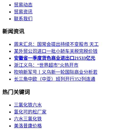
贸易动态
贸易资讯
联系我们
新闻资讯
周末汇总：国常会提出持续不变股市 天工
某外贸公司进口一批小轿车关税完税价钱
安徽省一季度货色商业进出口21533亿元
浙江义乌：“世界超市”火热开市
吹响新军号丨义乌新一轮国际商业分析若
长三角中欧（中亚）班列开行352列连通
热门关键词
三氯化铁六水
氢化可的松厂家
六水三氯化铁
美洛昔康价格