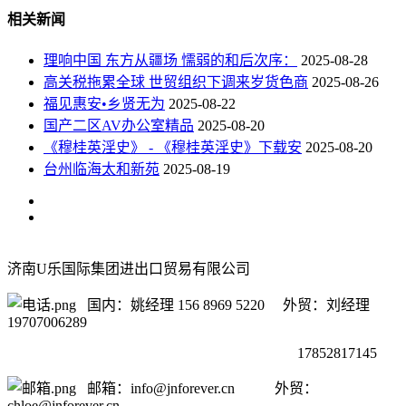
相关新闻
理响中国 东方从疆场 懦弱的和后次序：
2025-08-28
高关税拖累全球 世贸组织下调来岁货色商
2025-08-26
福见惠安•乡贤无为
2025-08-22
国产二区AV办公室精品
2025-08-20
《穆桂英淫史》 - 《穆桂英淫史》下载安
2025-08-20
台州临海太和新苑
2025-08-19
济南U乐国际集团进出口贸易有限公司
国内：姚经理 156 8969 5220 外贸：刘经理
19707006289
17852817145
邮箱：info@jnforever.cn 外贸：
chloe@jnforever.cn