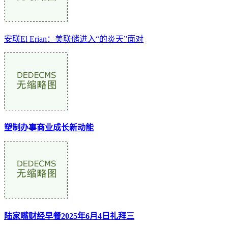
安联El Erian：美联储进入“的炎天”面对
塑制办事商业成长新动能
陆家嘴财经早餐2025年6月4日礼拜三