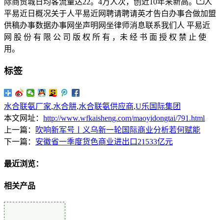
际商贸城日均客流量达22。4万人次，创近10年来新高。
人
平易近日概况关于人平易近网聘请聘请英才告白办事合做加盟
供稿办事数据办事网坐声明网坐律师消息联系我们人 平易近
网 股 份 有 限 公 司 版 权 所 有 ，未 经 书 面 授 权 禁 止 使
用。
标签
水合联氨厂家
,
水合肼
,
水合联氨供应商
,
U乐国际集团
本文网址：
http://www.wfkaisheng.com/maoyidongtai/791.html
上一篇：
吹响新军号丨义乌新一轮国际商业分析若何赋能
下一篇：
安徽省一季度货色商业进出口21533亿元
最近浏览：
相关产品