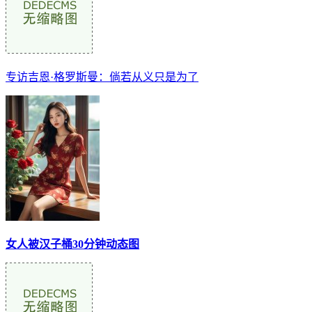
专访吉恩·格罗斯曼：倘若从义只是为了
女人被汉子桶30分钟动态图