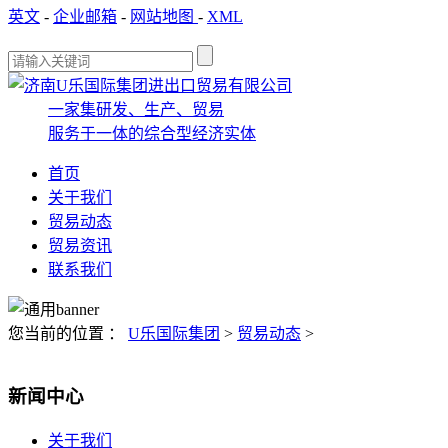
英文
-
企业邮箱
-
网站地图
-
XML
一家集研发、生产、贸易
服务于一体的综合型经济实体
首页
关于我们
贸易动态
贸易资讯
联系我们
您当前的位置 ：
U乐国际集团
>
贸易动态
>
新闻中心
关于我们